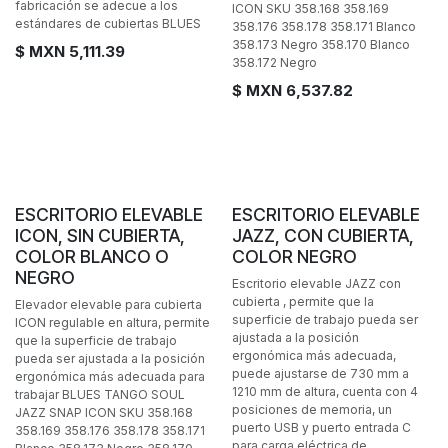
fabricación se adecue a los
ICON SKU 358.168 358.169
estándares de cubiertas BLUES
358.176 358.178 358.171 Blanco
358.173 Negro 358.170 Blanco
$ MXN
5,111.39
358.172 Negro
$ MXN
6,537.82
ESCRITORIO ELEVABLE
ESCRITORIO ELEVABLE
ICON, SIN CUBIERTA,
JAZZ, CON CUBIERTA,
COLOR BLANCO O
COLOR NEGRO
NEGRO
Escritorio elevable JAZZ con
cubierta , permite que la
Elevador elevable para cubierta
superficie de trabajo pueda ser
ICON regulable en altura, permite
ajustada a la posición
que la superficie de trabajo
ergonómica más adecuada,
pueda ser ajustada a la posición
puede ajustarse de 730 mm a
ergonómica más adecuada para
1210 mm de altura, cuenta con 4
trabajar BLUES TANGO SOUL
posiciones de memoria, un
JAZZ SNAP ICON SKU 358.168
puerto USB y puerto entrada C
358.169 358.176 358.178 358.171
para carga eléctrica de