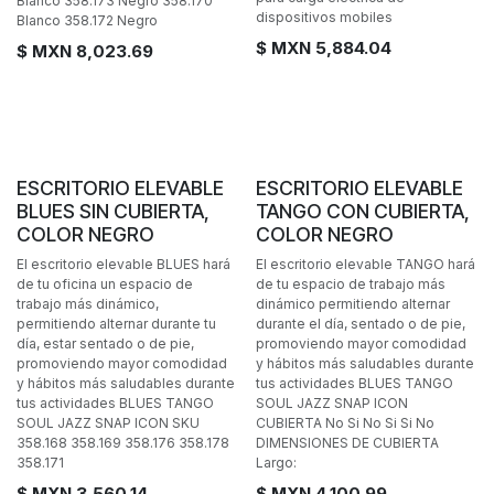
Blanco 358.173 Negro 358.170
dispositivos mobiles
Blanco 358.172 Negro
$ MXN
5,884.04
$ MXN
8,023.69
ESCRITORIO ELEVABLE
ESCRITORIO ELEVABLE
BLUES SIN CUBIERTA,
TANGO CON CUBIERTA,
COLOR NEGRO
COLOR NEGRO
El escritorio elevable BLUES hará
El escritorio elevable TANGO hará
de tu oficina un espacio de
de tu espacio de trabajo más
trabajo más dinámico,
dinámico permitiendo alternar
permitiendo alternar durante tu
durante el día, sentado o de pie,
día, estar sentado o de pie,
promoviendo mayor comodidad
promoviendo mayor comodidad
y hábitos más saludables durante
y hábitos más saludables durante
tus actividades BLUES TANGO
tus actividades BLUES TANGO
SOUL JAZZ SNAP ICON
SOUL JAZZ SNAP ICON SKU
CUBIERTA No Si No Si Si No
358.168 358.169 358.176 358.178
DIMENSIONES DE CUBIERTA
358.171
Largo:
$ MXN
3,560.14
$ MXN
4,100.99