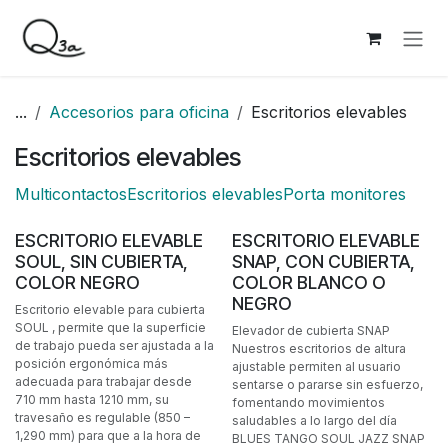
Ir al contenido
...
Accesorios para oficina
Escritorios elevables
Escritorios elevables
Multicontactos
Escritorios elevables
Porta monitores
ESCRITORIO ELEVABLE
ESCRITORIO ELEVABLE
SOUL, SIN CUBIERTA,
SNAP, CON CUBIERTA,
COLOR NEGRO
COLOR BLANCO O
NEGRO
Escritorio elevable para cubierta
SOUL , permite que la superficie
Elevador de cubierta SNAP
de trabajo pueda ser ajustada a la
Nuestros escritorios de altura
posición ergonómica más
ajustable permiten al usuario
adecuada para trabajar desde
sentarse o pararse sin esfuerzo,
710 mm hasta 1210 mm, su
fomentando movimientos
travesaño es regulable (850 –
saludables a lo largo del día
1,290 mm) para que a la hora de
BLUES TANGO SOUL JAZZ SNAP