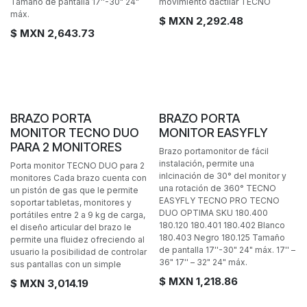
Tamaño de pantalla 17''-30" 24"
movimiento dactilar TECNO
máx.
$ MXN
2,292.48
$ MXN
2,643.73
BRAZO PORTA
BRAZO PORTA
MONITOR TECNO DUO
MONITOR EASYFLY
PARA 2 MONITORES
Brazo portamonitor de fácil
instalación, permite una
Porta monitor TECNO DUO para 2
inlcinación de 30° del monitor y
monitores Cada brazo cuenta con
una rotación de 360° TECNO
un pistón de gas que le permite
EASYFLY TECNO PRO TECNO
soportar tabletas, monitores y
DUO OPTIMA SKU 180.400
portátiles entre 2 a 9 kg de carga,
180.120 180.401 180.402 Blanco
el diseño articular del brazo le
180.403 Negro 180.125 Tamaño
permite una fluidez ofreciendo al
de pantalla 17''-30" 24" máx. 17'' –
usuario la posibilidad de controlar
36" 17'' – 32" 24" máx.
sus pantallas con un simple
$ MXN
1,218.86
$ MXN
3,014.19