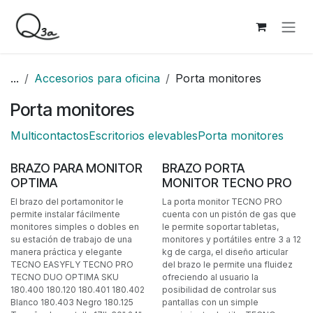
Ir al contenido
...
Accesorios para oficina
Porta monitores
Porta monitores
Multicontactos
Escritorios elevables
Porta monitores
BRAZO PARA MONITOR
BRAZO PORTA
OPTIMA
MONITOR TECNO PRO
El brazo del portamonitor le
La porta monitor TECNO PRO
permite instalar fácilmente
cuenta con un pistón de gas que
monitores simples o dobles en
le permite soportar tabletas,
su estación de trabajo de una
monitores y portátiles entre 3 a 12
manera práctica y elegante
kg de carga, el diseño articular
TECNO EASYFLY TECNO PRO
del brazo le permite una fluidez
TECNO DUO OPTIMA SKU
ofreciendo al usuario la
180.400 180.120 180.401 180.402
posibilidad de controlar sus
Blanco 180.403 Negro 180.125
pantallas con un simple