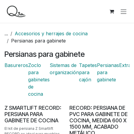
Ir al contenido
...
Accesorios y herrajes de cocina
Persianas para gabinete
Persianas para gabinete
Basureros
Zoclo
Sistemas de
Tapetes
Persianas
Extraí
para
organización
para
para
gabinetes
cajón
gabinete
de
cocina
Personalizable
Z SMARTLIFT RECORD:
RECORD: PERSIANA DE
PERSIANA PARA
PVC PARA GABINETE DE
GABINETE DE COCINA
COCINA, MEDIDA 600 X
1500 MM, ACABADO
El kit de persiana Z Smartlift
METÁLICO
RECORD es ideal para muebles