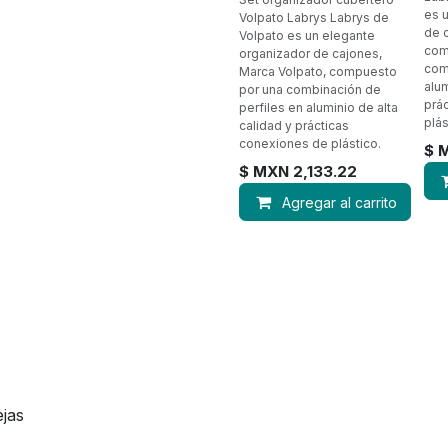
es 
Volpato Labrys Labrys de
de 
Volpato es un elegante
com
organizador de cajones,
com
Marca Volpato, compuesto
alum
por una combinación de
prá
perfiles en aluminio de alta
plás
calidad y prácticas
conexiones de plástico.
$ 
$ MXN
2,133.22
Agregar al carrito
ejas