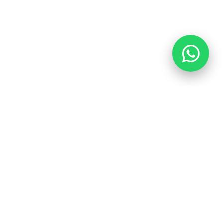
Destacado
Ordenar por:
ontáctenos
web@q3a.mx