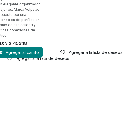
un elegante organizador
cajones, Marca Volpato,
puesto por una
binación de perfiles en
inio de alta calidad y
cticas conexiones de
tico.
MXN
2,453.18
Agregar al carrito
Agregar a la lista de deseos
Agregar a la lista de deseos