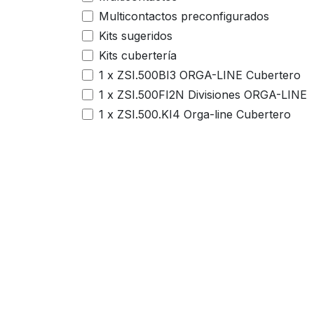
Multicontactos preconfigurados
Kits sugeridos
Kits cubertería
1 x ZSI.500BI3 ORGA-LINE Cubertero
1 x ZSI.500FI2N Divisiones ORGA-LINE
1 x ZSI.500.KI4 Orga-line Cubertero
4 x ZSI.020Q Organizador utensilios
Accesorios para oficina
Multicontactos Pre-configurados
2 x ZSI.500.KI4 Orga-line Cubertero
2 x ZSI.020Q Organizador utensilios
Persianas para gabinete
Enlaces útiles
Sobre nosotros
Escritorios elevables
Inicio
Si requieres ayuda
Porta monitores
Organizadores para
proyecto de remod
Botes extraíbles para lavandería
cajón
mándanos un mens
1 x ZSI.500BI2N ORGA-LINE cubertero