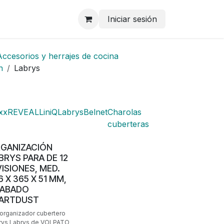
Iniciar sesión
Accesorios y herrajes de cocina
n
Labrys
xx
REVEAL
LiniQ
Labrys
Belnet
Charolas
cuberteras
GANIZACIÓN
BRYS PARA DE 12
VISIONES, MED.
6 X 365 X 51 MM,
ABADO
ARTDUST
 organizador cubertero
rys Labrys de VOLPATO