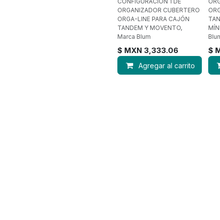
CONFIGURACIÓN 1 DE
OR
ORGANIZADOR CUBERTERO
ORG
ORGA-LINE PARA CAJÓN
TAN
TANDEM Y MOVENTO,
MÍN
Marca Blum
Blu
$ MXN
3,333.06
$ 
Agregar al carrito