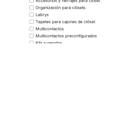
Accesorios y herrajes para clóset
Organización para clósets
Labrys
Tapetes para cajones de clóset
Multicontactos
Multicontactos preconfigurados
Kits sugeridos
Kits cubertería
1 x ZSI.500BI3 ORGA-LINE Cubertero
1 x ZSI.500FI2N Divisiones ORGA-LINE
1 x ZSI.500.KI4 Orga-line Cubertero
4 x ZSI.020Q Organizador utensilios
Accesorios para oficina
Enlaces útiles
Sobre nosotros
Multicontactos Pre-configurados
Inicio
Si requieres ayuda
2 x ZSI.500.KI4 Orga-line Cubertero
Organizadores para
proyecto de remod
2 x ZSI.020Q Organizador utensilios
cajón
mándanos un mens