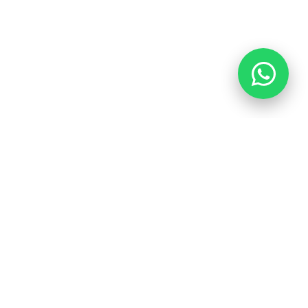
Destacado
Ordenar por:
ontáctenos
web@q3a.mx