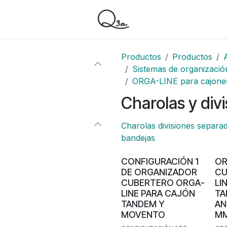
Productos
Productos
Sistemas de organizació
ORGA-LINE para cajone
Charolas y div
Charolas divisiones separa
bandejas
Personalizable
CONFIGURACIÓN 1
OR
DE ORGANIZADOR
CU
CUBERTERO ORGA-
LI
LINE PARA CAJÓN
TA
TANDEM Y
AN
MOVENTO
M