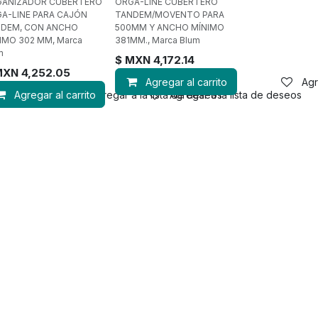
GANIZADOR CUBERTERO
ORGA-LINE CUBERTERO
A-LINE PARA CAJÓN
TANDEM/MOVENTO PARA
DEM, CON ANCHO
500MM Y ANCHO MÍNIMO
IMO 302 MM, Marca
381MM., Marca Blum
m
$ MXN
4,172.14
MXN
4,252.05
Agregar al carrito
Agr
Compara
Agregar al carrito
Agregar a la lista de deseos
Agregar a la lista de deseos