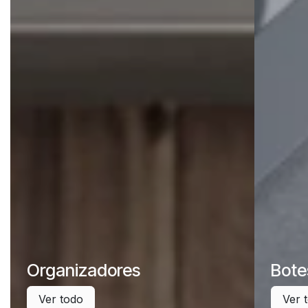
Organizadores
Bote
Ver todo
Ver 