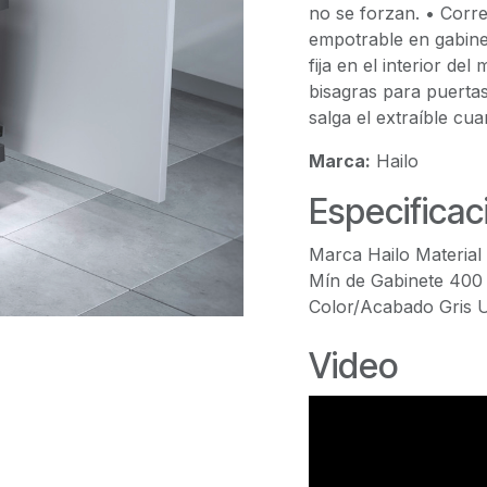
no se forzan. • Corre
empotrable en gabine
fija en el interior d
bisagras para puerta
salga el extraíble cua
Marca:
Hailo
Especificac
Marca Hailo Materi
Mín de Gabinete 400
Color/Acabado Gris U
Video