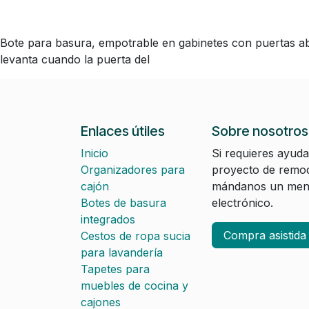
Bote para basura, empotrable en gabinetes con puertas abat
levanta cuando la puerta del
Enlaces útiles
Sobre nosotros
Inicio
Si requieres ayuda
Organizadores para
proyecto de remod
cajón
mándanos un mens
Botes de basura
electrónico.
integrados
Compra asistid
Cestos de ropa sucia
para lavandería
Tapetes para
muebles de cocina y
cajones