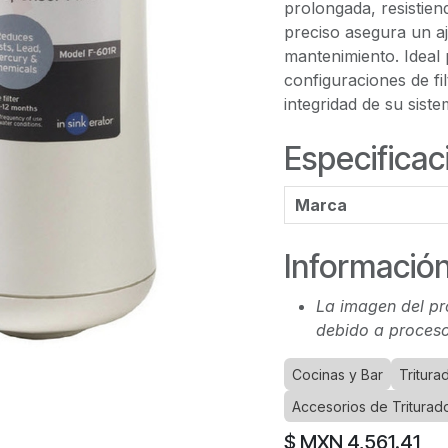
prolongada, resistien
preciso asegura un aju
mantenimiento. Ideal
configuraciones de fi
integridad de su sist
Especificac
Marca
Información
La imagen del pr
debido a proceso
Cocinas y Bar
Tritura
Accesorios de Triturad
$ MXN
4,561.41