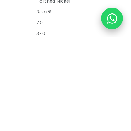
Polished Nickel
Rook®
7.0
37.0
Brizo
es
instalación
 adicional