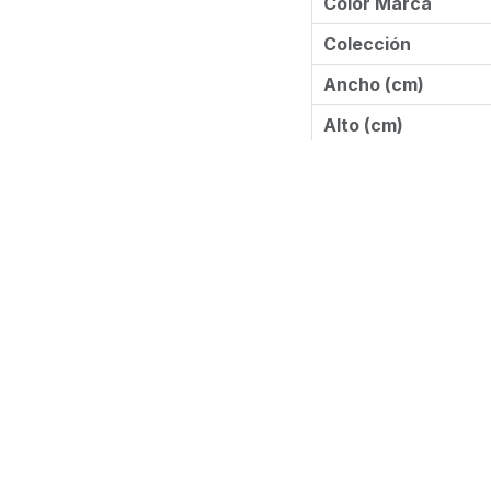
Color Marca
Colección
Ancho (cm)
Alto (cm)
Marca
Descargabl
Ficha técnica
Instrucciones de 
Despiece
Información