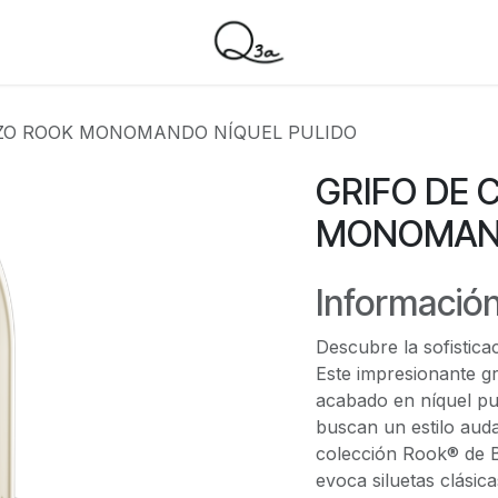
IZO ROOK MONOMANDO NÍQUEL PULIDO
GRIFO DE 
MONOMAND
Información
Descubre la sofisticac
Este impresionante g
acabado en níquel pul
buscan un estilo aud
colección Rook® de Br
evoca siluetas clásic