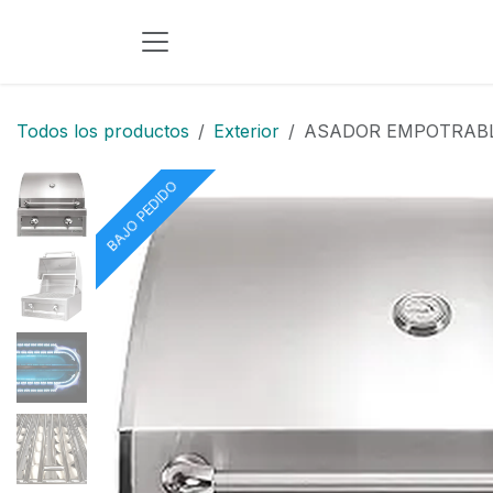
Ir al contenido
Todos los productos
Exterior
ASADOR EMPOTRABL
BAJO PEDIDO
BAJO PEDIDO