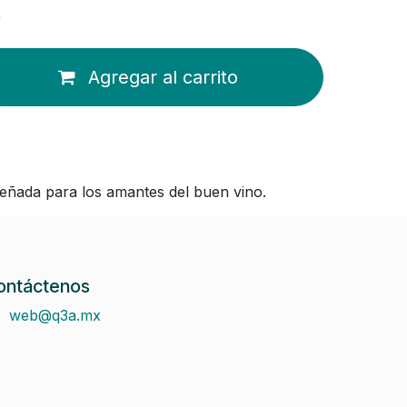
8
Agregar al carrito
señada para los amantes del buen vino.
ontáctenos
web@q3a.mx