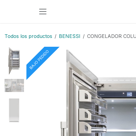
Ir al contenido
Todos los productos
BENESSI
CONGELADOR COLU
BAJO PEDIDO
BAJO PEDIDO