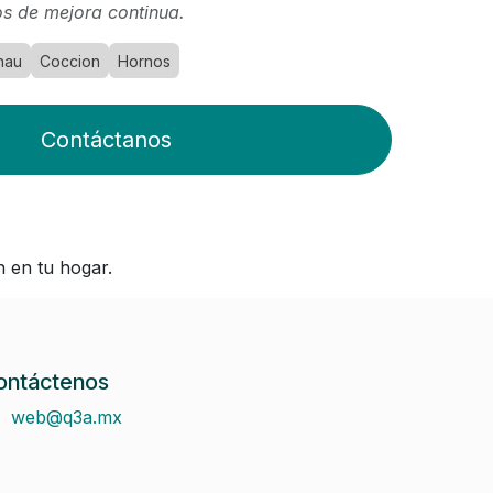
s de mejora continua.
nau
Coccion
Hornos
Contáctanos
 en tu hogar.
ontáctenos
web@q3a.mx