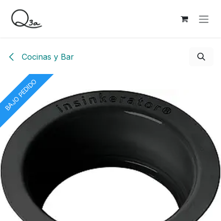
Ir al contenido
Cocinas y Bar
BAJO PEDIDO