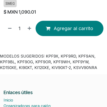
SMEG
$ MXN
1,090.01
Agregar al carrito
MODELOS SUGERIDOS: KPF9X, KPF9RD, KPF9AN,
KPF9BL, KPF9OG, KPF9OR, KPF9WH, KPF9YW,
KD150XE, KI90XT, KI120XE, KIV90XT-2, KSVV90NRA
Enlaces útiles
Inicio
Organizadores para cajón