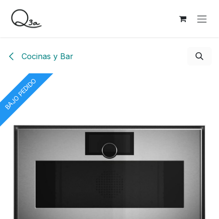
Ir al contenido
Cocinas y Bar
BAJO PEDIDO