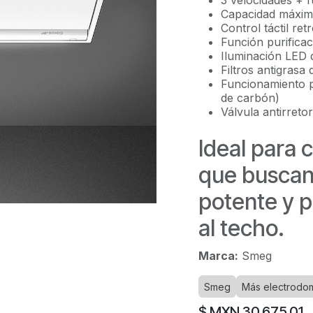
3 velocidades + f
Capacidad máxima
Control táctil re
Función purifica
Iluminación LED 
Filtros antigrasa
Funcionamiento po
de carbón)
Válvula antirreto
Ideal para
que buscan
potente y 
al techo.
Marca:
Smeg
Smeg
Más electrodo
$ MXN
30,675.01