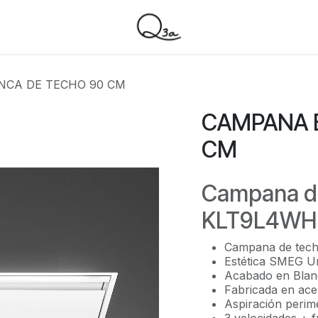
CA DE TECHO 90 CM
CAMPANA 
CM
Campana d
KLT9L4WH 
Campana de techo
Estética SMEG Un
Acabado en Blanc
Fabricada en acer
Aspiración perim