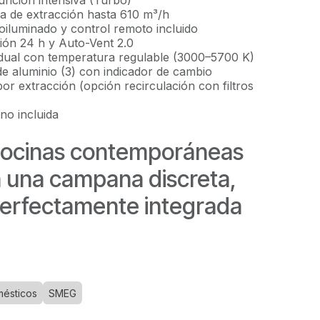
unción intensiva (Turbo)
 de extracción hasta 610 m³/h
troiluminado y control remoto incluido
ción 24 h y Auto-Vent 2.0
dual con temperatura regulable (3000–5700 K)
 de aluminio (3) con indicador de cambio
r extracción (opción recirculación con filtros
rno incluida
 cocinas contemporáneas
 una campana discreta,
perfectamente integrada
mésticos
SMEG