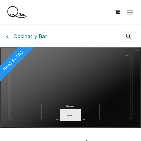
Ir al contenido
Cocinas y Bar
BAJO PEDIDO