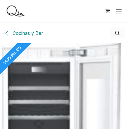
Ir al contenido
Cocinas y Bar
BAJO PEDIDO