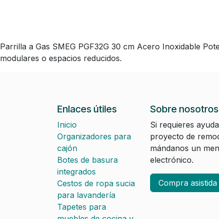
Parrilla a Gas SMEG PGF32G 30 cm Acero Inoxidable Poten
modulares o espacios reducidos.
Enlaces útiles
Sobre nosotros
Inicio
Si requieres ayuda
Organizadores para
proyecto de remod
cajón
mándanos un mens
Botes de basura
electrónico.
integrados
Compra asistid
Cestos de ropa sucia
para lavandería
Tapetes para
muebles de cocina y