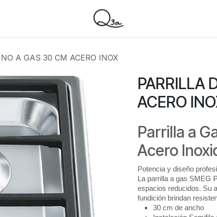
INO A GAS 30 CM ACERO INOX
PARRILLA 
ACERO INO
Parrilla a
Acero Inoxi
Potencia y diseño profes
La parrilla a gas SMEG 
espacios reducidos. Su a
fundición brindan resiste
30 cm de ancho