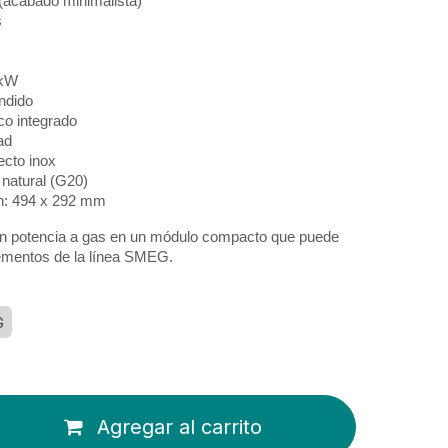
 (acabado minimalista)
s
 kW
undido
co integrado
ad
ecto inox
natural (G20)
ón: 494 x 292 mm
an potencia a gas en un módulo compacto que puede
ementos de la línea SMEG.
G
Agregar al carrito