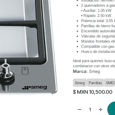
Instalación Semifilo
2 quemadores a ga
▪ Auxiliar: 1.05 kW
▪ Rápido: 2.50 kW
Potencia total: 3.55
Parrillas de hierro f
Encendido automáti
Válvulas de segurid
Mandos frontales ef
Compatible con gas 
Hueco de instalaci
Ideal para quienes busc
combinarse con otros el
Marca:
Smeg
Smeg
Parrillas
SME
$ MXN
10,500.00