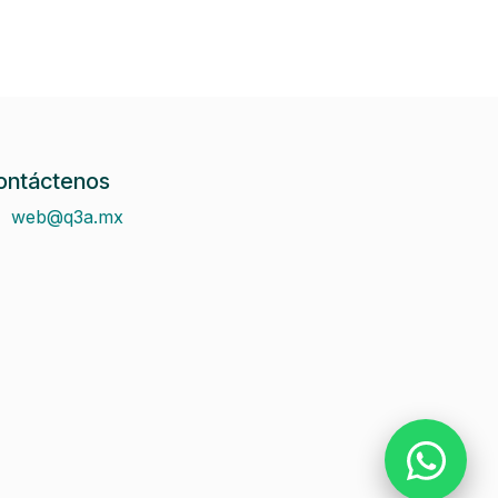
ontáctenos
web@q3a.mx