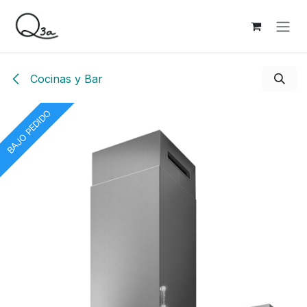
Ir al contenido
Cocinas y Bar
BAJO PEDIDO