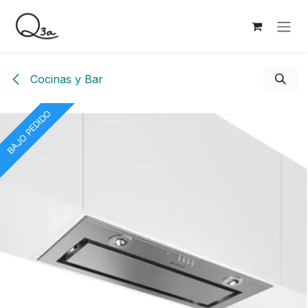
Ir al contenido
Cocinas y Bar
BAJO PEDIDO