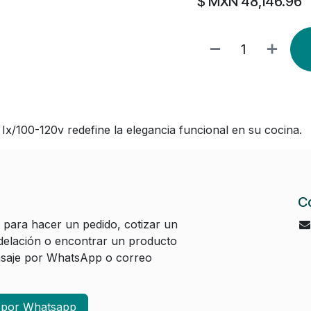
$ MXN
48,146.96
Ix/100-120v redefine la elegancia funcional en su cocina.
C
 para hacer un pedido, cotizar un
elación o encontrar un producto
aje por WhatsApp o correo
a por Whatsapp