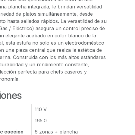
una plancha integrada, le brindan versatilidad
riedad de platos simultáneamente, desde
to hasta sellados rápidos. La versatilidad de su
as / Eléctrico) asegura un control preciso de
un elegante acabado en color blanco de la
l, esta estufa no solo es un electrodoméstico
én una pieza central que realza la estética de
erna. Construida con los más altos estándares
 durabilidad y un rendimiento constante,
elección perfecta para chefs caseros y
tronomía.
iones
110 V
165.0
e coccion
6 zonas + plancha