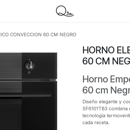
ICO CONVECCION 60 CM NEGRO
HORNO EL
60 CM NE
Horno Emp
60 cm Negro
Diseño elegante y co
SF6101TB3 combina es
tecnología termovent
cada receta.