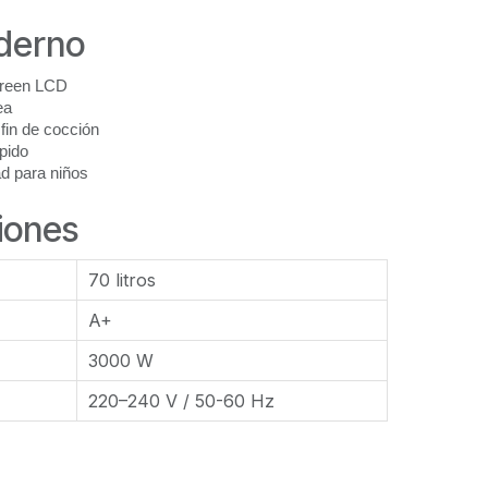
derno
reen LCD
ea
fin de cocción
pido
d para niños
iones
70 litros
A+
3000 W
220–240 V / 50-60 Hz