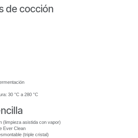
s de cocción
ermentación
ra: 30 °C a 280 °C
ncilla
 (limpieza asistida con vapor)
e Ever Clean
smontable (triple cristal)