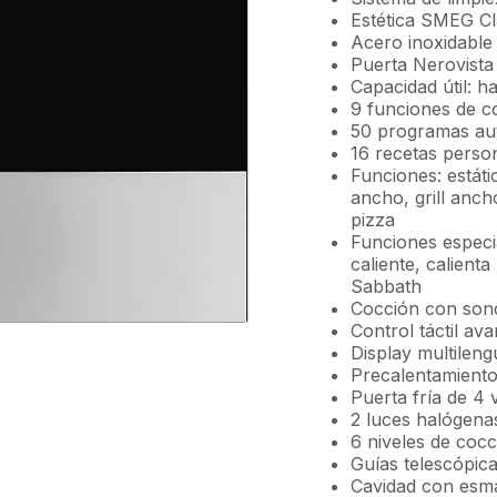
Estética SMEG Cl
Acero inoxidable 
Puerta Nerovista
Capacidad útil: h
9 funciones de c
50 programas au
16 recetas perso
Funciones: estáti
ancho, grill ancho
pizza
Funciones especi
caliente, calient
Sabbath
Cocción con sond
Control táctil a
Display multilen
Precalentamiento
Puerta fría de 4
2 luces halógenas
6 niveles de cocc
Guías telescópica
Cavidad con esma