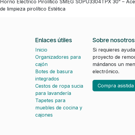
Horno Eléctrico Pirolítico SMEG SOPU3304TPX 30” – Acero
de limpieza pirolítico Estética
Enlaces útiles
Sobre nosotros
Inicio
Si requieres ayuda
Organizadores para
proyecto de remod
cajón
mándanos un mens
Botes de basura
electrónico.
integrados
Compra asistid
Cestos de ropa sucia
para lavandería
Tapetes para
muebles de cocina y
cajones