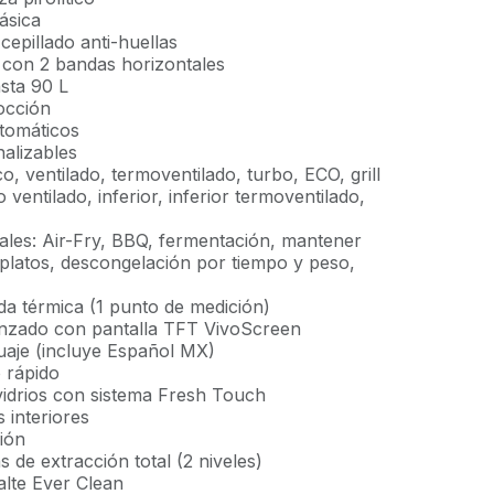
ásica
cepillado anti-huellas
 con 2 bandas horizontales
asta 90 L
occión
tomáticos
nalizables
co, ventilado, termoventilado, turbo, ECO, grill
 ventilado, inferior, inferior termoventilado,
ales: Air-Fry, BBQ, fermentación, mantener
a platos, descongelación por tiempo y peso,
a térmica (1 punto de medición)
vanzado con pantalla TFT VivoScreen
guaje (incluye Español MX)
 rápido
 vidrios con sistema Fresh Touch
 interiores
ión
s de extracción total (2 niveles)
lte Ever Clean