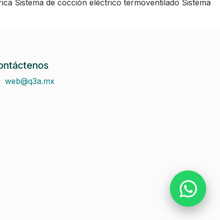
ca Sistema de cocción eléctrico termoventilado Sistema
ontáctenos
web@q3a.mx