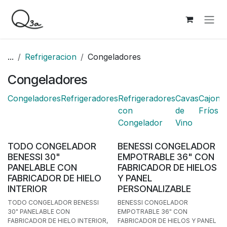
Ir al contenido
...
Refrigeracion
Congeladores
Congeladores
Congeladores
Refrigeradores
Refrigeradores
Cavas
Cajone
con
de
Fríos
Congelador
Vino
BAJO PEDIDO
BAJO PEDIDO
TODO CONGELADOR
BENESSI CONGELADOR
BENESSI 30"
EMPOTRABLE 36" CON
PANELABLE CON
FABRICADOR DE HIELOS
FABRICADOR DE HIELO
Y PANEL
INTERIOR
PERSONALIZABLE
TODO CONGELADOR BENESSI
BENESSI CONGELADOR
30" PANELABLE CON
EMPOTRABLE 36" CON
FABRICADOR DE HIELO INTERIOR,
FABRICADOR DE HIELOS Y PANEL