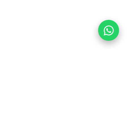
Destacado
Ordenar por:
ontáctenos
web@q3a.mx