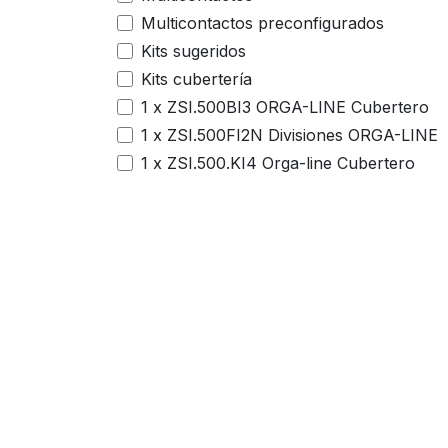
Multicontactos preconfigurados
Kits sugeridos
Kits cubertería
1 x ZSI.500BI3 ORGA-LINE Cubertero
1 x ZSI.500FI2N Divisiones ORGA-LINE
1 x ZSI.500.KI4 Orga-line Cubertero
4 x ZSI.020Q Organizador utensilios
Accesorios para oficina
Multicontactos Pre-configurados
2 x ZSI.500.KI4 Orga-line Cubertero
2 x ZSI.020Q Organizador utensilios
Persianas para gabinete
Enlaces útiles
Sobre nosotros
Escritorios elevables
Inicio
Si requieres ayuda
Porta monitores
Organizadores para
proyecto de remod
Botes extraíbles para lavandería
cajón
mándanos un mens
1 x ZSI.500BI2N ORGA-LINE cubertero