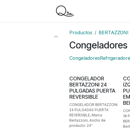
Productos
BERTAZZONI
Congeladores
Congeladores
Refrigerador
CONGELADOR
C
BERTAZZONI 24
IZ
PULGADAS PUERTA
PU
REVERSIBLE
EM
BE
CONGELADOR BERTAZZONI
24 PULGADAS PUERTA
CON
REVERSIBLE, Marca
18 
Bertazzoni, Ancho de
BER
producto: 24"
Ber