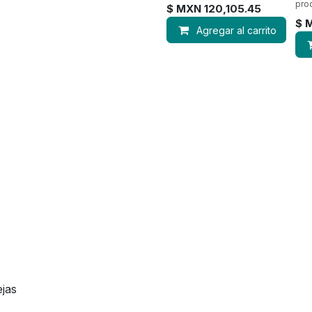
pro
$ MXN
120,105.45
$ 
Agregar al carrito
ejas