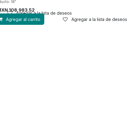
ducto: 18"
MXN
108,983.52
Agregar a la lista de deseos
Agregar al carrito
Agregar a la lista de deseos