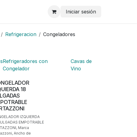
Iniciar sesión
Refrigeracion
Congeladores
es
Refrigeradores con
Cavas de
Congelador
Vino
ONGELADOR
QUIERDA 18
LGADAS
POTRABLE
RTAZZONI
GELADOR IZQUIERDA
PULGADAS EMPOTRABLE
TAZZONI, Marca
tazzoni, Ancho de