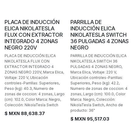
POCAS PIEZAS
PLACA DE INDUCCIÓN
PARRILLA DE
ELICA NIKOLATESLA
INDUCCIÓN ELICA
FLUX CON EXTRACTOR
NIKOLATESLA SWITCH
INTEGRADO 4 ZONAS
36 PULGADAS 4 ZONAS
NEGRO 220V
NEGRO
PLACA DE INDUCCIÓN ELICA
PARRILLA DE INDUCCIÓN ELICA
NIKOLATESLA FLUX CON
NIKOLATESLA SWITCH 36
EXTRACTOR INTEGRADO 4
PULGADAS 4 ZONAS NEGRO,
ZONAS NEGRO 220V, Marca Elica,
Marca Elica, Voltaje: 220 V,
Voltaje: 220 V, Ubicación
Ubicación controles-Parrillas:
controles-Parrillas: Superiores,
Superiores, Peso (kg): 42.2,
Peso (kg): 40.3, Numero de
Numero de zonas de coccion: 4
zonas de coccion: 4 zonas, Largo
zonas, Largo (cm): 100.0, Color
(cm): 102.0, Color Marca: Negro,
Marca: Negro, Colección:
Colección: NikolaTesla Switch
NikolaTesla Switch, Ancho de
producto: 36"
$ MXN
88,638.37
$ MXN
95,517.03