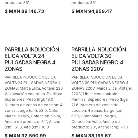
producto: 36"
producto: 36"
$ MXN
89,146.73
$ MXN
94,859.47
PARRILLA INDUCCIÓN
PARRILLA INDUCCIÓN
ELICA VOLTA 24
ELICA VOLTA 30
PULGADAS NEGRA 4
PULGADAS NEGRO 4
ZONAS
ZONAS 220V
PARRILLA INDUCCIÓN ELICA
PARRILLA INDUCCIÓN ELICA
VOLTA 24 PULGADAS NEGRA 4
VOLTA 30 PULGADAS NEGRO 4
ZONAS, Marca Elica, Voltaje: 220
ZONAS 220V, Marca Elica, Voltaje:
V, Ubicación controles-Parrillas:
220 V, Ubicación controles-
Superiores, Peso (kg): 18.0,
Parrillas: Superiores, Peso (kg):
Numero de zonas de coccion: 4
21.6, Numero de zonas de
zonas, Largo (cm): 53.0, Color
coccion: 4 zonas, Largo (cm):
Marca: Negro, Colección: Volta,
57.0, Color Marca: Negro,
Ancho de producto: 24", Ancho
Colección: Volta, Ancho de
(cm): 61.0, Alto (cm): 10.0
producto: 30", Ancho (cm): 77.0
$ MXN
32,590.99
$ MXN
38,195.67