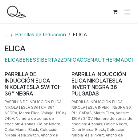
Ir al contenido
...
Parrillas de Induccion
ELICA
ELICA
ELICA
BENESSI
BERTAZZONI
GAGGENAU
THERMADOR
BAJO PEDIDO
BAJO PEDIDO
PARRILLA DE
PARRILLA INDUCCIÓN
INDUCCIÓN ELICA
ELICA NIKOLATESLA
NIKOLATESLA SWITCH
INVERT NEGRA 36
36" NEGRA
PULGADAS
PARRILLA DE INDUCCIÓN ELICA
PARRILLA INDUCCIÓN ELICA
NIKOLATESLA SWITCH 36"
NIKOLATESLA INVERT NEGRA 36
NEGRA, Marca Elica, Voltaje: 120V /
PULGADAS, Marca Elica, Voltaje:
240V, Numero de zonas de
120V / 240V, Numero de zonas de
coccion: 4 zonas, Color: Negro,
coccion: 4 zonas, Color: Negro,
Color Marca: Black, Colección:
Color Marca: Black, Colección:
NikolaTesla Switch, Ancho de
NikolaTesla Invert, Ancho de