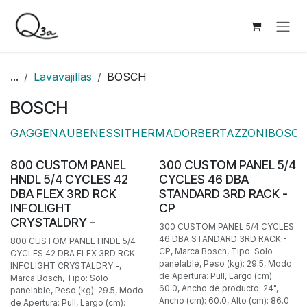
Ir al contenido
...
Lavavajillas
BOSCH
BOSCH
GAGGENAU
BENESSI
THERMADOR
BERTAZZONI
BOSC
BAJO PEDIDO
BAJO PEDIDO
800 CUSTOM PANEL
300 CUSTOM PANEL 5/4
HNDL 5/4 CYCLES 42
CYCLES 46 DBA
DBA FLEX 3RD RCK
STANDARD 3RD RACK -
INFOLIGHT
CP
CRYSTALDRY -
300 CUSTOM PANEL 5/4 CYCLES
46 DBA STANDARD 3RD RACK -
800 CUSTOM PANEL HNDL 5/4
CP, Marca Bosch, Tipo: Solo
CYCLES 42 DBA FLEX 3RD RCK
panelable, Peso (kg): 29.5, Modo
INFOLIGHT CRYSTALDRY -,
de Apertura: Pull, Largo (cm):
Marca Bosch, Tipo: Solo
60.0, Ancho de producto: 24",
panelable, Peso (kg): 29.5, Modo
Ancho (cm): 60.0, Alto (cm): 86.0
de Apertura: Pull, Largo (cm):