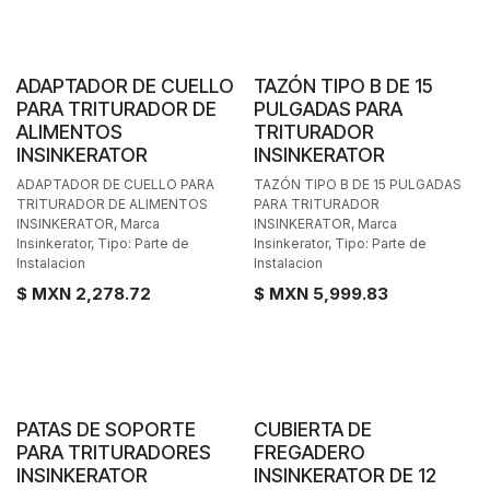
POCAS PIEZAS
POCAS PIEZAS
ADAPTADOR DE CUELLO
TAZÓN TIPO B DE 15
PARA TRITURADOR DE
PULGADAS PARA
ALIMENTOS
TRITURADOR
INSINKERATOR
INSINKERATOR
ADAPTADOR DE CUELLO PARA
TAZÓN TIPO B DE 15 PULGADAS
TRITURADOR DE ALIMENTOS
PARA TRITURADOR
INSINKERATOR, Marca
INSINKERATOR, Marca
Insinkerator, Tipo: Parte de
Insinkerator, Tipo: Parte de
Instalacion
Instalacion
$ MXN
2,278.72
$ MXN
5,999.83
POCAS PIEZAS
POCAS PIEZAS
PATAS DE SOPORTE
CUBIERTA DE
PARA TRITURADORES
FREGADERO
INSINKERATOR
INSINKERATOR DE 12