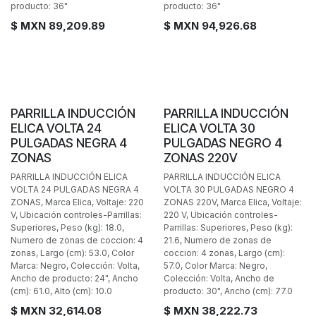
producto: 36"
producto: 36"
$ MXN
89,209.89
$ MXN
94,926.68
PARRILLA INDUCCIÓN
PARRILLA INDUCCIÓN
ELICA VOLTA 24
ELICA VOLTA 30
PULGADAS NEGRA 4
PULGADAS NEGRO 4
ZONAS
ZONAS 220V
PARRILLA INDUCCIÓN ELICA
PARRILLA INDUCCIÓN ELICA
VOLTA 24 PULGADAS NEGRA 4
VOLTA 30 PULGADAS NEGRO 4
ZONAS, Marca Elica, Voltaje: 220
ZONAS 220V, Marca Elica, Voltaje:
V, Ubicación controles-Parrillas:
220 V, Ubicación controles-
Superiores, Peso (kg): 18.0,
Parrillas: Superiores, Peso (kg):
Numero de zonas de coccion: 4
21.6, Numero de zonas de
zonas, Largo (cm): 53.0, Color
coccion: 4 zonas, Largo (cm):
Marca: Negro, Colección: Volta,
57.0, Color Marca: Negro,
Ancho de producto: 24", Ancho
Colección: Volta, Ancho de
(cm): 61.0, Alto (cm): 10.0
producto: 30", Ancho (cm): 77.0
$ MXN
32,614.08
$ MXN
38,222.73