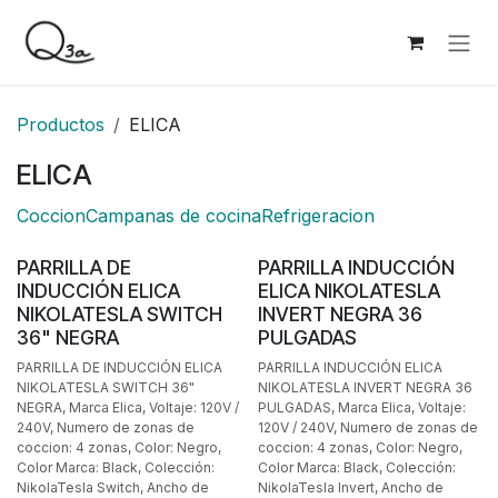
Ir al contenido
Productos
ELICA
ELICA
Coccion
Campanas de cocina
Refrigeracion
BAJO PEDIDO
BAJO PEDIDO
PARRILLA DE
PARRILLA INDUCCIÓN
INDUCCIÓN ELICA
ELICA NIKOLATESLA
NIKOLATESLA SWITCH
INVERT NEGRA 36
36" NEGRA
PULGADAS
PARRILLA DE INDUCCIÓN ELICA
PARRILLA INDUCCIÓN ELICA
NIKOLATESLA SWITCH 36"
NIKOLATESLA INVERT NEGRA 36
NEGRA, Marca Elica, Voltaje: 120V /
PULGADAS, Marca Elica, Voltaje:
240V, Numero de zonas de
120V / 240V, Numero de zonas de
coccion: 4 zonas, Color: Negro,
coccion: 4 zonas, Color: Negro,
Color Marca: Black, Colección:
Color Marca: Black, Colección:
NikolaTesla Switch, Ancho de
NikolaTesla Invert, Ancho de