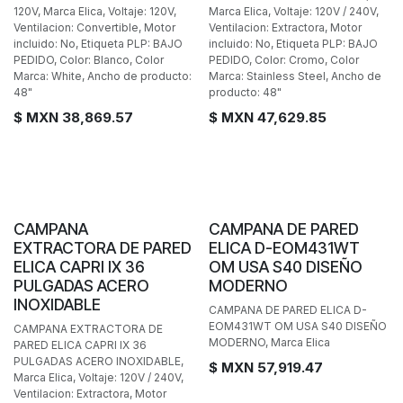
120V, Marca Elica, Voltaje: 120V,
Marca Elica, Voltaje: 120V / 240V,
Ventilacion: Convertible, Motor
Ventilacion: Extractora, Motor
incluido: No, Etiqueta PLP: BAJO
incluido: No, Etiqueta PLP: BAJO
PEDIDO, Color: Blanco, Color
PEDIDO, Color: Cromo, Color
Marca: White, Ancho de producto:
Marca: Stainless Steel, Ancho de
48"
producto: 48"
$ MXN
38,869.57
$ MXN
47,629.85
BAJO PEDIDO
POCAS PIEZAS
CAMPANA
CAMPANA DE PARED
EXTRACTORA DE PARED
ELICA D-EOM431WT
ELICA CAPRI IX 36
OM USA S40 DISEÑO
PULGADAS ACERO
MODERNO
INOXIDABLE
CAMPANA DE PARED ELICA D-
EOM431WT OM USA S40 DISEÑO
CAMPANA EXTRACTORA DE
MODERNO, Marca Elica
PARED ELICA CAPRI IX 36
PULGADAS ACERO INOXIDABLE,
$ MXN
57,919.47
Marca Elica, Voltaje: 120V / 240V,
Ventilacion: Extractora, Motor