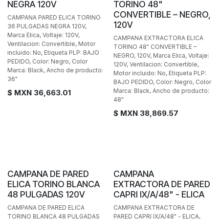
NEGRA 120V
TORINO 48"
CONVERTIBLE – NEGRO,
CAMPANA PARED ELICA TORINO
120V
36 PULGADAS NEGRA 120V,
Marca Elica, Voltaje: 120V,
CAMPANA EXTRACTORA ELICA
Ventilacion: Convertible, Motor
TORINO 48" CONVERTIBLE –
incluido: No, Etiqueta PLP: BAJO
NEGRO, 120V, Marca Elica, Voltaje:
PEDIDO, Color: Negro, Color
120V, Ventilacion: Convertible,
Marca: Black, Ancho de producto:
Motor incluido: No, Etiqueta PLP:
36"
BAJO PEDIDO, Color: Negro, Color
Marca: Black, Ancho de producto:
$ MXN
36,663.01
48"
$ MXN
38,869.57
BAJO PEDIDO
BAJO PEDIDO
CAMPANA DE PARED
CAMPANA
ELICA TORINO BLANCA
EXTRACTORA DE PARED
48 PULGADAS 120V
CAPRI IX/A/48" - ELICA
CAMPANA DE PARED ELICA
CAMPANA EXTRACTORA DE
TORINO BLANCA 48 PULGADAS
PARED CAPRI IX/A/48" - ELICA,