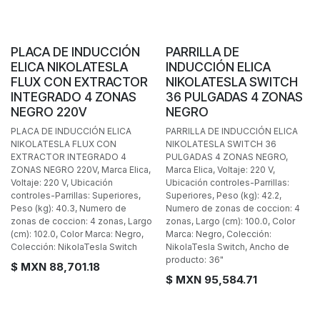
POCAS PIEZAS
PLACA DE INDUCCIÓN
PARRILLA DE
ELICA NIKOLATESLA
INDUCCIÓN ELICA
FLUX CON EXTRACTOR
NIKOLATESLA SWITCH
INTEGRADO 4 ZONAS
36 PULGADAS 4 ZONAS
NEGRO 220V
NEGRO
PLACA DE INDUCCIÓN ELICA
PARRILLA DE INDUCCIÓN ELICA
NIKOLATESLA FLUX CON
NIKOLATESLA SWITCH 36
EXTRACTOR INTEGRADO 4
PULGADAS 4 ZONAS NEGRO,
ZONAS NEGRO 220V, Marca Elica,
Marca Elica, Voltaje: 220 V,
Voltaje: 220 V, Ubicación
Ubicación controles-Parrillas:
controles-Parrillas: Superiores,
Superiores, Peso (kg): 42.2,
Peso (kg): 40.3, Numero de
Numero de zonas de coccion: 4
zonas de coccion: 4 zonas, Largo
zonas, Largo (cm): 100.0, Color
(cm): 102.0, Color Marca: Negro,
Marca: Negro, Colección:
Colección: NikolaTesla Switch
NikolaTesla Switch, Ancho de
producto: 36"
$ MXN
88,701.18
$ MXN
95,584.71