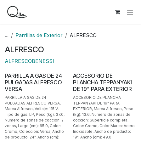
Ir al contenido
...
Parrillas de Exterior
ALFRESCO
ALFRESCO
ALFRESCO
BENESSI
BAJO PEDIDO
BAJO PEDIDO
PARRILLA A GAS DE 24
ACCESORIO DE
PULGADAS ALFRESCO
PLANCHA TEPPANYAKI
VERSA
DE 19" PARA EXTERIOR
PARRILLA A GAS DE 24
ACCESORIO DE PLANCHA
PULGADAS ALFRESCO VERSA,
TEPPANYAKI DE 19" PARA
Marca Alfresco, Voltaje: 115 V,
EXTERIOR, Marca Alfresco, Peso
Tipo de gas: LP, Peso (kg): 37.0,
(kg): 13.6, Numero de zonas de
Numero de zonas de coccion: 2
coccion: Superficie completa,
zonas, Largo (cm): 65.0, Color:
Color: Cromo, Color Marca: Acero
Cromo, Colección: Versa, Ancho
Inoxidable, Ancho de producto:
de producto: 24", Ancho (cm):
19", Ancho (cm): 49.0