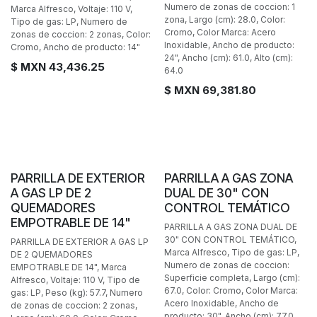
Numero de zonas de coccion: 1
Marca Alfresco, Voltaje: 110 V,
zona, Largo (cm): 28.0, Color:
Tipo de gas: LP, Numero de
Cromo, Color Marca: Acero
zonas de coccion: 2 zonas, Color:
Inoxidable, Ancho de producto:
Cromo, Ancho de producto: 14"
24", Ancho (cm): 61.0, Alto (cm):
$ MXN
43,436.25
64.0
$ MXN
69,381.80
BAJO PEDIDO
BAJO PEDIDO
PARRILLA DE EXTERIOR
PARRILLA A GAS ZONA
A GAS LP DE 2
DUAL DE 30" CON
QUEMADORES
CONTROL TEMÁTICO
EMPOTRABLE DE 14"
PARRILLA A GAS ZONA DUAL DE
30" CON CONTROL TEMÁTICO,
PARRILLA DE EXTERIOR A GAS LP
Marca Alfresco, Tipo de gas: LP,
DE 2 QUEMADORES
Numero de zonas de coccion:
EMPOTRABLE DE 14", Marca
Superficie completa, Largo (cm):
Alfresco, Voltaje: 110 V, Tipo de
67.0, Color: Cromo, Color Marca:
gas: LP, Peso (kg): 57.7, Numero
Acero Inoxidable, Ancho de
de zonas de coccion: 2 zonas,
producto: 30", Ancho (cm): 77.0,