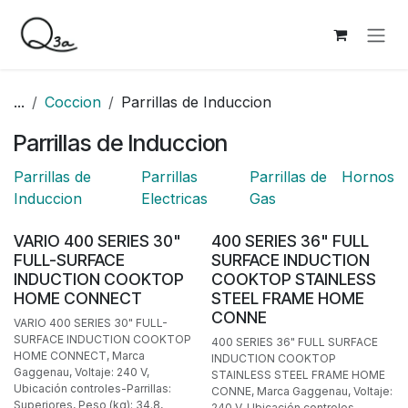
Ir al contenido
...
Coccion
Parrillas de Induccion
Parrillas de Induccion
Parrillas de
Parrillas
Parrillas de
Hornos
Induccion
Electricas
Gas
BAJO PEDIDO
VARIO 400 SERIES 30"
400 SERIES 36" FULL
FULL-SURFACE
SURFACE INDUCTION
INDUCTION COOKTOP
COOKTOP STAINLESS
HOME CONNECT
STEEL FRAME HOME
CONNE
VARIO 400 SERIES 30" FULL-
SURFACE INDUCTION COOKTOP
400 SERIES 36" FULL SURFACE
HOME CONNECT, Marca
INDUCTION COOKTOP
Gaggenau, Voltaje: 240 V,
STAINLESS STEEL FRAME HOME
Ubicación controles-Parrillas:
CONNE, Marca Gaggenau, Voltaje:
Superiores, Peso (kg): 34.8,
240 V, Ubicación controles-