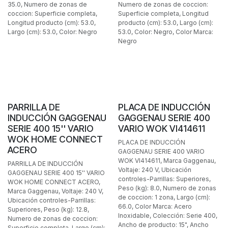
35.0, Numero de zonas de
Numero de zonas de coccion:
coccion: Superficie completa,
Superficie completa, Longitud
Longitud producto (cm): 53.0,
producto (cm): 53.0, Largo (cm):
Largo (cm): 53.0, Color: Negro
53.0, Color: Negro, Color Marca:
Negro
POCAS PIEZAS
POCAS PIEZAS
PARRILLA DE
PLACA DE INDUCCIÓN
INDUCCIÓN GAGGENAU
GAGGENAU SERIE 400
SERIE 400 15'' VARIO
VARIO WOK VI414611
WOK HOME CONNECT
PLACA DE INDUCCIÓN
ACERO
GAGGENAU SERIE 400 VARIO
WOK VI414611, Marca Gaggenau,
PARRILLA DE INDUCCIÓN
Voltaje: 240 V, Ubicación
GAGGENAU SERIE 400 15'' VARIO
controles-Parrillas: Superiores,
WOK HOME CONNECT ACERO,
Peso (kg): 8.0, Numero de zonas
Marca Gaggenau, Voltaje: 240 V,
de coccion: 1 zona, Largo (cm):
Ubicación controles-Parrillas:
66.0, Color Marca: Acero
Superiores, Peso (kg): 12.8,
Inoxidable, Colección: Serie 400,
Numero de zonas de coccion:
Ancho de producto: 15", Ancho
Superficie completa, Largo (cm):