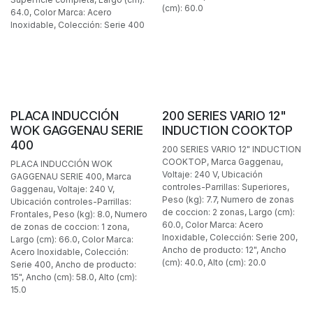
(cm): 60.0
64.0, Color Marca: Acero
Inoxidable, Colección: Serie 400
POCAS PIEZAS
BAJO PEDIDO
PLACA INDUCCIÓN
200 SERIES VARIO 12"
WOK GAGGENAU SERIE
INDUCTION COOKTOP
400
200 SERIES VARIO 12" INDUCTION
COOKTOP, Marca Gaggenau,
PLACA INDUCCIÓN WOK
Voltaje: 240 V, Ubicación
GAGGENAU SERIE 400, Marca
controles-Parrillas: Superiores,
Gaggenau, Voltaje: 240 V,
Peso (kg): 7.7, Numero de zonas
Ubicación controles-Parrillas:
de coccion: 2 zonas, Largo (cm):
Frontales, Peso (kg): 8.0, Numero
60.0, Color Marca: Acero
de zonas de coccion: 1 zona,
Inoxidable, Colección: Serie 200,
Largo (cm): 66.0, Color Marca:
Ancho de producto: 12", Ancho
Acero Inoxidable, Colección:
(cm): 40.0, Alto (cm): 20.0
Serie 400, Ancho de producto:
15", Ancho (cm): 58.0, Alto (cm):
15.0