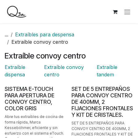
Ir al contenido
...
Extraíbles para despensa
Extraíble convoy centro
Extraíble convoy centro
Extraíble
Extraíble convoy
Extraíble
dispensa
centro
tandem
SISTEMA E-TOUCH
SET DE 5 ENTREPAÑOS
PARA APERTURA DE
PARA CONVOY CENTRO
CONVOY CENTRO,
DE 400MM, 2
COLOR GRIS
FIJACIONES FRONTALES
Y KIT DE CRISTALES.
Abre tus extraíbles de cocina de
forma rápida, Marca
SET DE 5 ENTREPAÑOS PARA
Kesseböhmer, eficiente y sin
CONVOY CENTRO DE 400MM, 2
esfuerzo con el sistema eTouch.
FIJACIONES FRONTALES Y KIT DE