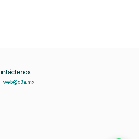
ontáctenos
web@q3a.mx