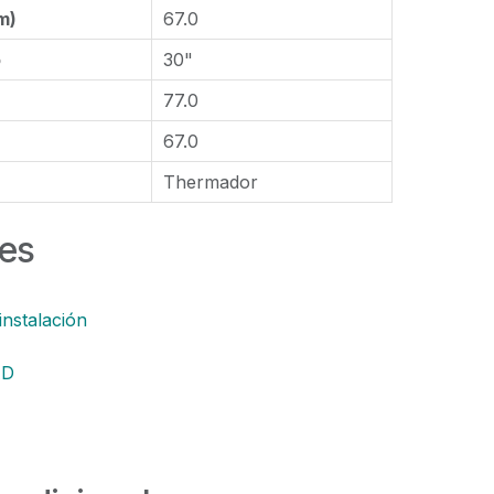
m)
67.0
o
30"
77.0
67.0
Thermador
es
instalación
AD