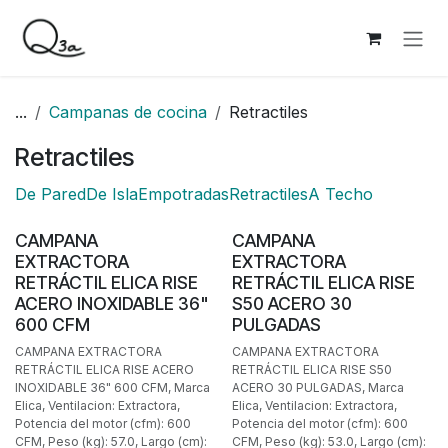
Ir al contenido
...
Campanas de cocina
Retractiles
Retractiles
De Pared
De Isla
Empotradas
Retractiles
A Techo
BAJO PEDIDO
CAMPANA
CAMPANA
EXTRACTORA
EXTRACTORA
RETRÁCTIL ELICA RISE
RETRÁCTIL ELICA RISE
ACERO INOXIDABLE 36"
S50 ACERO 30
600 CFM
PULGADAS
CAMPANA EXTRACTORA
CAMPANA EXTRACTORA
RETRÁCTIL ELICA RISE ACERO
RETRÁCTIL ELICA RISE S50
INOXIDABLE 36" 600 CFM, Marca
ACERO 30 PULGADAS, Marca
Elica, Ventilacion: Extractora,
Elica, Ventilacion: Extractora,
Potencia del motor (cfm): 600
Potencia del motor (cfm): 600
CFM, Peso (kg): 57.0, Largo (cm):
CFM, Peso (kg): 53.0, Largo (cm):